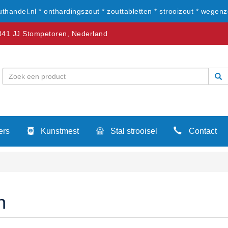
uthandel.nl * onthardingszout * zouttabletten * strooizout * wegenz
41 JJ Stompetoren, Nederland
ers
Kunstmest
Stal strooisel
Contact
n