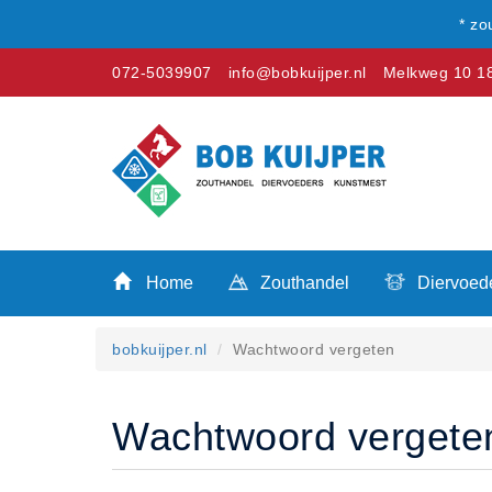
* zo
072-5039907
info@bobkuijper.nl
Melkweg 10 18
Winkel
Home
Zouthandel
Home
Zouthandel
Diervoed
Diervoeders
Kunstmest
bobkuijper.nl
Wachtwoord vergeten
Stal strooisel
Contact
Betaalmethoden
Wachtwoord vergete
Klachten
Verzending