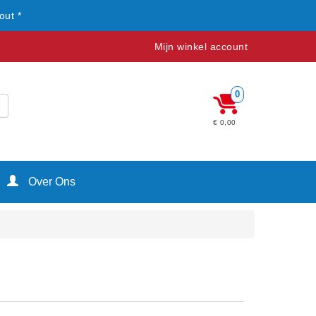
out *
Mijn winkel account
0
€ 0,00
Over Ons