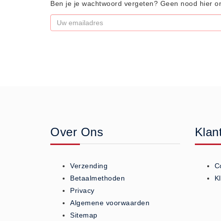
Ben je je wachtwoord vergeten? Geen nood hier 
Algemene voorwaarden
Privacy Statement
Over Ons
Diervoeders
(2)
Granen (9)
Graszaad (1)
Hartog Lucerne - Muesli (8)
Over Ons
Klan
Hobby dieren (10)
Honden - Katten (8)
Hooi-Kuilgras-Lucerne (4)
Verzending
C
Kunstmest (12)
Betaalmethoden
K
Paardenvoer (38)
Privacy
Algemene voorwaarden
Rundvee (7)
Sitemap
Schapen - Geiten (5)