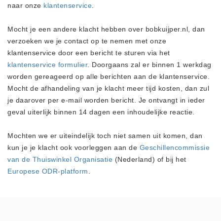
naar onze
klantenservice
.
Privacy Statement
Over Ons
Mocht je een andere klacht hebben over bobkuijper.nl, dan
Diervoeders
verzoeken we je contact op te nemen met onze
(2)
klantenservice door een bericht te sturen via het
klantenservice formulier
. Doorgaans zal er binnen 1 werkdag
Granen (9)
worden gereageerd op alle berichten aan de klantenservice.
Graszaad (1)
Mocht de afhandeling van je klacht meer tijd kosten, dan zul
Hartog Lucerne - Muesli (8)
je daarover per e-mail worden bericht. Je ontvangt in ieder
Hobby dieren (10)
geval uiterlijk binnen 14 dagen een inhoudelijke reactie.
Honden - Katten (8)
Mochten we er uiteindelijk toch niet samen uit komen, dan
Hooi-Kuilgras-Lucerne (4)
kun je je klacht ook voorleggen aan de
Geschillencommissie
Kunstmest (12)
van de Thuiswinkel Organisatie
(Nederland) of bij het
Paardenvoer (38)
Europese ODR-platform
.
Rundvee (7)
Schapen - Geiten (5)
Supplementen (16)