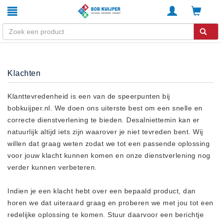
Winkel
Klachten
Home
Zouthandel
Klanttevredenheid is een van de speerpunten bij
bobkuijper.nl. We doen ons uiterste best om een snelle en
Diervoeders
correcte dienstverlening te bieden. Desalniettemin kan er
Kunstmest
natuurlijk altijd iets zijn waarover je niet tevreden bent. Wij
Stal strooisel
willen dat graag weten zodat we tot een passende oplossing
Contact
voor jouw klacht kunnen komen en onze dienstverlening nog
verder kunnen verbeteren.
Betaalmethoden
Klachten
Indien je een klacht hebt over een bepaald product, dan
Verzending
horen we dat uiteraard graag en proberen we met jou tot een
Algemene voorwaarden
redelijke oplossing te komen. Stuur daarvoor een berichtje