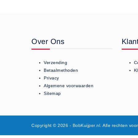
Algemene voorwaarden
Privacy Statement
Over Ons
Diervoeders
Over Ons
Klan
(2)
Granen (9)
Verzending
C
Graszaad (1)
Betaalmethoden
K
Hartog Lucerne - Muesli (8)
Privacy
Hobby dieren (10)
Algemene voorwaarden
Honden - Katten (8)
Sitemap
Hooi-Kuilgras-Lucerne (4)
Kunstmest (12)
Paardenvoer (38)
Copyright © 2026
- BobKuijper.nl
. Alle rechten vo
Rundvee (7)
Schapen - Geiten (5)