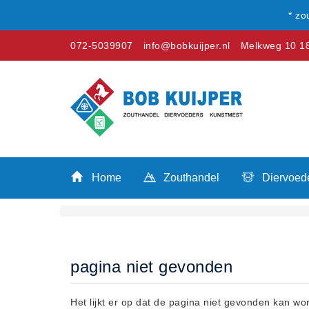
* zo
072-5039907
info@bobkuijper.nl
Melkweg 10 18
Winkel
Home
Zouthandel
Home
Zouthandel
Diervoed
Diervoeders
Kunstmest
Stal strooisel
Contact
pagina niet gevonden
Betaalmethoden
Klachten
Het lijkt er op dat de pagina niet gevonden kan w
Verzending