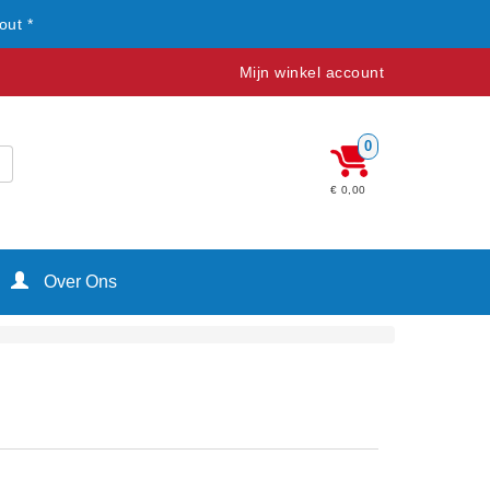
out *
Mijn winkel account
0
€ 0,00
Over Ons