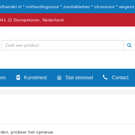
uthandel.nl * onthardingszout * zouttabletten * strooizout * wegenz
41 JJ Stompetoren, Nederland
ers
Kunstmest
Stal strooisel
Contact
orden, probeer het opnieuw.