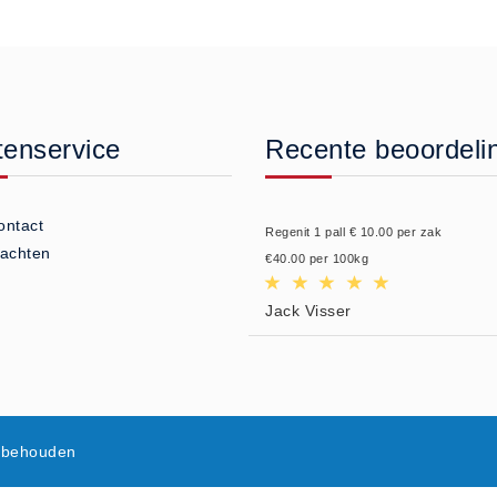
tenservice
Recente beoordeli
ontact
Regenit 1 pall € 10.00 per zak
lachten
€40.00 per 100kg
Jack Visser
orbehouden