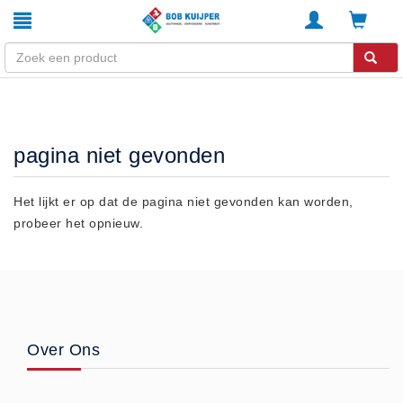
Winkel
Home
pagina niet gevonden
Zouthandel
Diervoeders
Het lijkt er op dat de pagina niet gevonden kan worden,
probeer het opnieuw.
Kunstmest
Stal strooisel
Contact
Betaalmethoden
Klachten
Over Ons
Verzending
Algemene voorwaarden