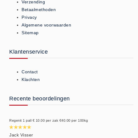
Verzending
Privacy Statement
Betaalmethoden
Over Ons
Privacy
Diervoeders
Algemene voorwaarden
(2)
Sitemap
Granen (9)
Graszaad (1)
Klantenservice
Hartog Lucerne - Muesli (8)
Hobby dieren (10)
Contact
Honden - Katten (8)
Klachten
Hooi-Kuilgras-Lucerne (4)
Kunstmest (12)
Recente beoordelingen
Paardenvoer (38)
Rundvee (7)
Regenit 1 pall € 10.00 per zak €40.00 per 100kg
Schapen - Geiten (5)
Supplementen (16)
Jack Visser