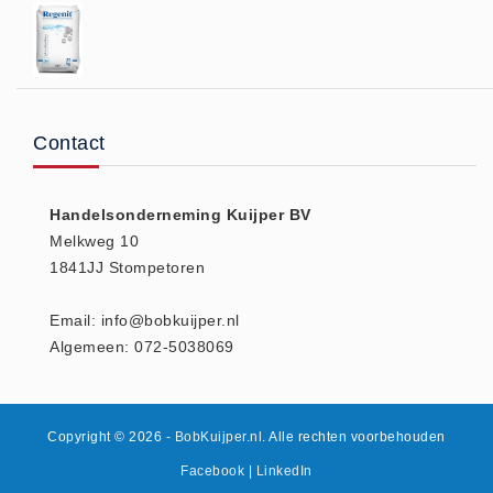
Vlasvariant (14)
Zout-Likstenen (6)
Kunstmest
Aanbiedingen (8)
Contact
BigBags (1)
Fertigrow Garden (19)
Fertigrow Horse (13)
Handelsonderneming Kuijper BV
Melkweg 10
Kunstmeststrooiers (1)
1841JJ Stompetoren
NPK Kunstmest (2)
Silo (1)
Email: info@bobkuijper.nl
Stal strooisel
Algemeen: 072-5038069
Houtkrullen (6)
Houtkrullen Oranje (7)
Copyright © 2026
- BobKuijper.nl
. Alle rechten voorbehouden
Rapsodie (4)
Facebook
|
LinkedIn
Rapsodie miscanthus (9)