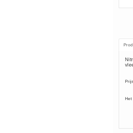
Supplementen (16)
Vlasvariant (14)
Zout-Likstenen (6)
Kunstmest
Aanbiedingen (8)
Prod
BigBags (1)
Nit
Fertigrow Garden (19)
vle
Fertigrow Horse (13)
Kunstmeststrooiers (1)
Prij
NPK Kunstmest (2)
Silo (1)
Het 
Stal strooisel
Houtkrullen (6)
Houtkrullen Oranje (7)