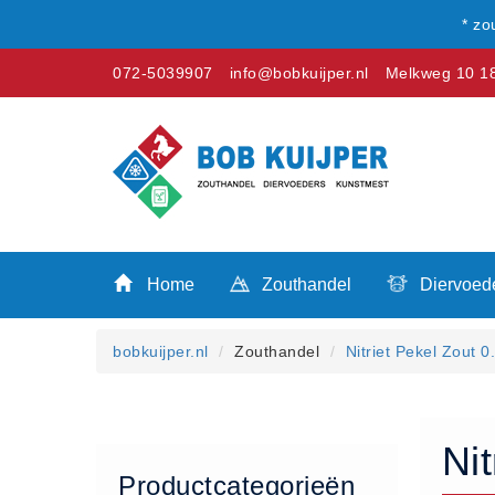
* zo
072-5039907
info@bobkuijper.nl
Melkweg 10 18
Winkel
Home
Zouthandel
Home
Zouthandel
Diervoed
Diervoeders
Kunstmest
bobkuijper.nl
Zouthandel
Nitriet Pekel Zout 
Stal strooisel
Contact
Betaalmethoden
Ni
Klachten
Productcategorieën
Verzending