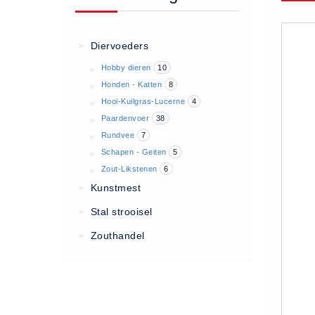
Algemene voorwaarden
Privacy Statement
Diervoeders
>
Over Ons
Hobby dieren
10
>
Diervoeders
Honden - Katten
8
>
(2)
Hooi-Kuilgras-Lucerne
4
>
Paardenvoer
38
>
Granen (9)
Rundvee
7
>
Graszaad (1)
Schapen - Geiten
5
>
Hartog Lucerne - Muesli (8)
Zout-Likstenen
6
>
Hobby dieren (10)
Kunstmest
>
Honden - Katten (8)
Stal strooisel
>
Hooi-Kuilgras-Lucerne (4)
Zouthandel
>
Kunstmest (12)
Paardenvoer (38)
Rundvee (7)
Schapen - Geiten (5)