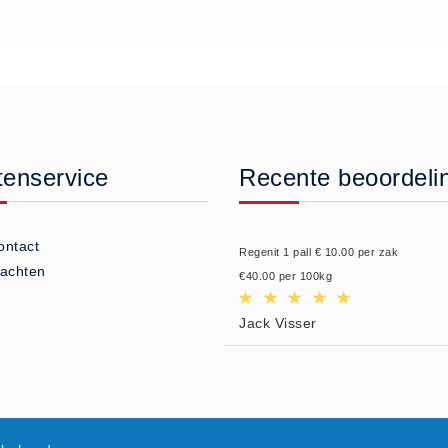
tenservice
Recente beoordeli
ontact
Regenit 1 pall € 10.00 per zak
lachten
€40.00 per 100kg
Jack Visser