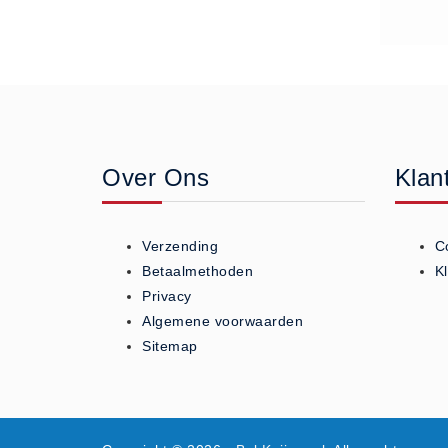
Rapsodie (4)
Rapsodie miscanthus (9)
Vlas (10)
Zouthandel
AXAL® Pro Tabletten (6)
Bitterzout Epsom (6)
Over Ons
Klan
Consumptiezout Food Grade
(3)
Dooikorrel Ureum (11)
Verzending
C
Nitriet Pekel Zout 0.55% (3)
Betaalmethoden
K
Privacy
Onthardingszout (1)
Algemene voorwaarden
Strooizout (23)
Sitemap
Strooizout BigBags (6)
Zoutopslagkisten (10)
Zoutstrooiers (9)