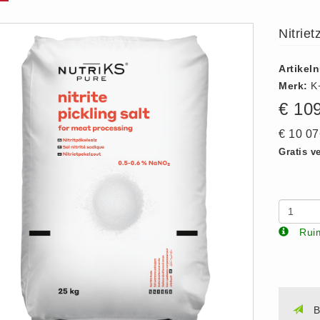
Nitrie
Artikel
Merk:
K
€ 10
€ 10 0
Gratis v
Ruim
B