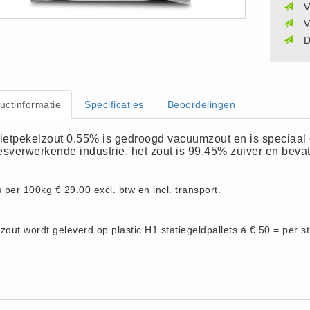
V
V
D
uctinformatie
Specificaties
Beoordelingen
rietpekelzout 0.55% is gedroogd vacuumzout en is speciaal 
esverwerkende industrie, het zout is 99.45% zuiver en bevat
s per 100kg € 29.00 excl. btw en incl. transport.
zout wordt geleverd op plastic H1 statiegeldpallets á € 50.= per st