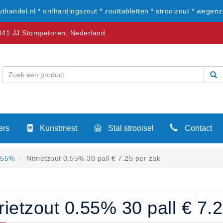
uthandel.nl * onthardingszout * zouttabletten * strooizout * wegenz
41 JJ Stompetoren, Nederland
ers
Kunstmest
Stal strooisel
Contact
0.55%
Nitrietzout 0.55% 30 pall € 7.25 per zak
trietzout 0.55% 30 pall € 7.