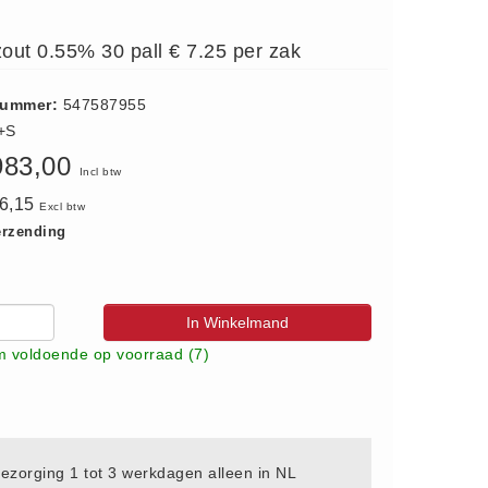
tzout 0.55% 30 pall € 7.25 per zak
nummer:
547587955
+S
983,00
Incl btw
76,15
Excl btw
erzending
In Winkelmand
 voldoende op voorraad (7)
ezorging 1 tot 3 werkdagen alleen in NL