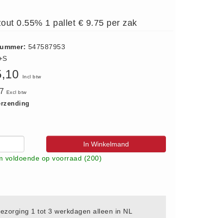
tzout 0.55% 1 pallet € 9.75 per zak
nummer:
547587953
+S
5,10
Incl btw
87
Excl btw
erzending
In Winkelmand
 voldoende op voorraad (200)
ezorging 1 tot 3 werkdagen alleen in NL