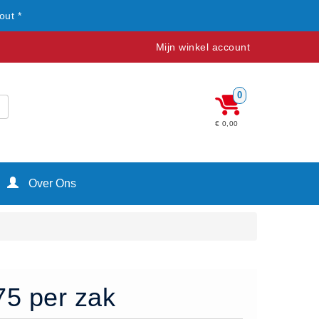
out *
Mijn winkel account
0
€ 0,00
Over Ons
.75 per zak