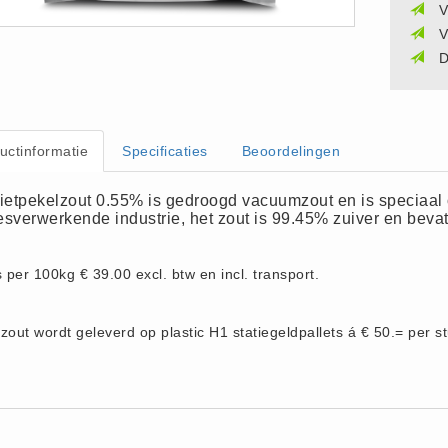
V
V
D
uctinformatie
Specificaties
Beoordelingen
rietpekelzout 0.55% is gedroogd vacuumzout en is speciaal 
esverwerkende industrie, het zout is 99.45% zuiver en bevat
s per 100kg € 39.00 excl. btw en incl. transport.
zout wordt geleverd op plastic H1 statiegeldpallets á € 50.= per st