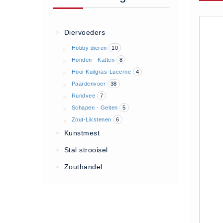
Algemene voorwaarden
Privacy Statement
Diervoeders
>
Over Ons
Hobby dieren
10
>
Diervoeders
Honden - Katten
8
>
(2)
Hooi-Kuilgras-Lucerne
4
>
Paardenvoer
38
>
Granen (9)
Rundvee
7
>
Graszaad (1)
Schapen - Geiten
5
>
Hartog Lucerne - Muesli (8)
Zout-Likstenen
6
>
Hobby dieren (10)
Kunstmest
>
Honden - Katten (8)
Stal strooisel
>
Hooi-Kuilgras-Lucerne (4)
Zouthandel
>
Kunstmest (12)
Paardenvoer (38)
Rundvee (7)
Schapen - Geiten (5)