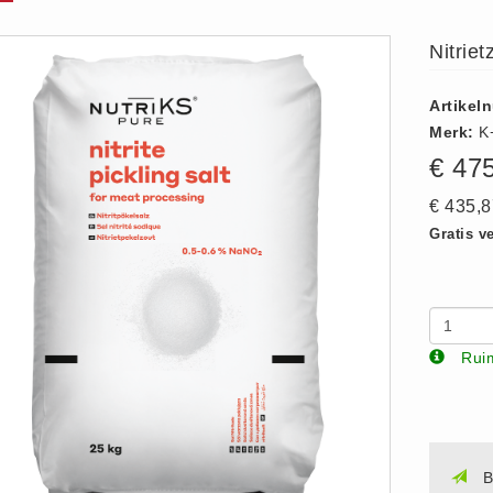
Nitrie
Artikel
Merk:
K
€ 47
€ 435,
Gratis v
Ruim
B