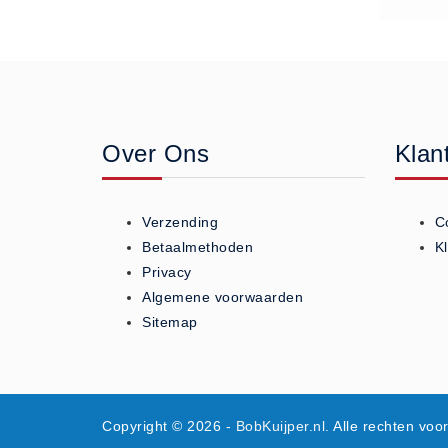
Rapsodie (4)
Rapsodie miscanthus (9)
Vlas (10)
Zouthandel
AXAL® Pro Tabletten (6)
Over Ons
Klan
Bitterzout Epsom (6)
Consumptiezout Food Grade
(3)
Verzending
C
Dooikorrel Ureum (11)
Betaalmethoden
K
Nitriet Pekel Zout 0.55% (3)
Privacy
Algemene voorwaarden
Onthardingszout (1)
Sitemap
Strooizout (23)
Strooizout BigBags (6)
Zoutopslagkisten (10)
Zoutstrooiers (9)
Copyright © 2026
- BobKuijper.nl
. Alle rechten vo