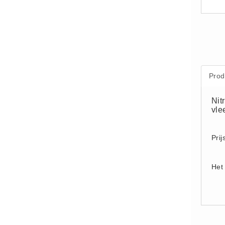
Supplementen (16)
Vlasvariant (14)
Zout-Likstenen (6)
Kunstmest
Aanbiedingen (8)
Prod
BigBags (1)
Nit
Fertigrow Garden (19)
vle
Fertigrow Horse (13)
Kunstmeststrooiers (1)
Prij
NPK Kunstmest (2)
Silo (1)
Het 
Stal strooisel
Houtkrullen (6)
Houtkrullen Oranje (7)