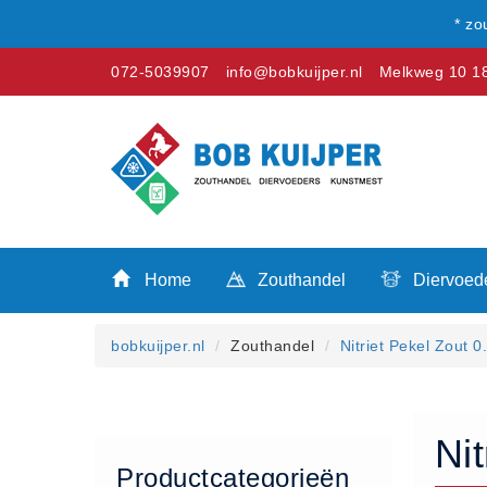
* zo
072-5039907
info@bobkuijper.nl
Melkweg 10 18
Winkel
Home
Zouthandel
Home
Zouthandel
Diervoed
Diervoeders
Kunstmest
bobkuijper.nl
Zouthandel
Nitriet Pekel Zout 
Stal strooisel
Contact
Betaalmethoden
Nit
Klachten
Productcategorieën
Verzending