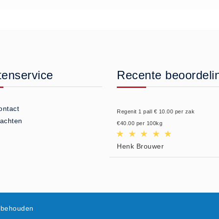
tenservice
Recente beoordeli
ontact
Regenit 1 pall € 10.00 per zak
lachten
€40.00 per 100kg
Henk Brouwer
orbehouden