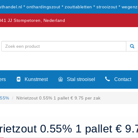
uthandel.nl * onthardingszout * zouttabletten * strooizout * wegenz
41 JJ Stompetoren, Nederland
ers
Kunstmest
Stal strooisel
Contact
0.55%
Nitrietzout 0.55% 1 pallet € 9.75 per zak
rietzout 0.55% 1 pallet € 9