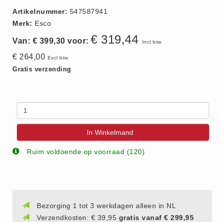
Vlasvariant (14)
Artikelnummer:
547587941
Zout-Likstenen (6)
Merk:
Esco
Kunstmest
€ 319,44
Van: € 399,30 voor:
Incl btw
Aanbiedingen (8)
€ 264,00
Excl btw
BigBags (1)
Gratis verzending
Fertigrow Garden (19)
Fertigrow Horse (13)
Kunstmeststrooiers (1)
NPK Kunstmest (2)
In Winkelmand
Silo (1)
Ruim voldoende op voorraad (120)
Stal strooisel
Houtkrullen (6)
Houtkrullen Oranje (7)
Rapsodie (4)
Bezorging 1 tot 3 werkdagen alleen in NL
Rapsodie miscanthus (9)
Verzendkosten: € 39,95
gratis vanaf € 299,95