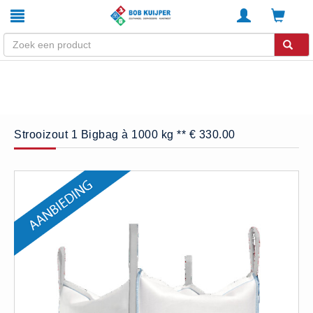
Winkel
Home
Zouthandel
Strooizout 1 Bigbag à 1000 kg ** € 330.00
Diervoeders
Kunstmest
Stal strooisel
Contact
Betaalmethoden
Klachten
Verzending
Algemene voorwaarden