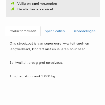
Veilig en
snel
verzonden
Vlas (10)
De allerbeste
service!
Zouthandel
AXAL® Pro Tabletten (6)
Bitterzout Epsom (6)
Productinformatie
Specificaties
Beoordelingen
Consumptiezout Food Grade
(3)
Ons strooizout is van superieure kwaliteit snel- en
Dooikorrel Ureum (11)
langwerkend, klontert niet en is jaren houdbaar.
Nitriet Pekel Zout 0.55% (3)
Onthardingszout (1)
1e kwaliteit droog grof strooizout.
Strooizout (23)
Strooizout BigBags (6)
1 bigbag strooizout 1.000 kg.
Zoutopslagkisten (10)
Zoutstrooiers (9)
Zouttabletten (15)