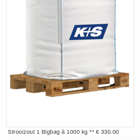
Privacy Statement
Over Ons
Diervoeders
(2)
Granen (9)
Graszaad (1)
Hartog Lucerne - Muesli (8)
Hobby dieren (10)
Honden - Katten (8)
Hooi-Kuilgras-Lucerne (4)
Kunstmest (12)
Paardenvoer (38)
Rundvee (7)
Schapen - Geiten (5)
Strooizout 1 Bigbag à 1000 kg ** € 330.00
Supplementen (16)