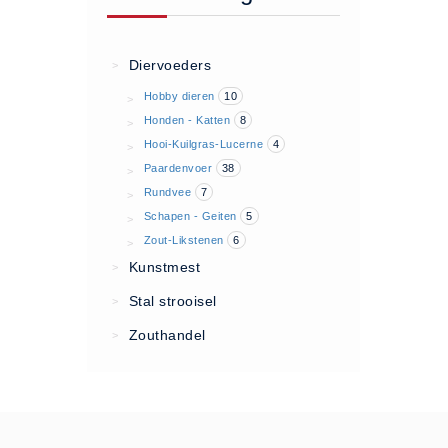
Algemene voorwaarden
Privacy Statement
Diervoeders
>
Over Ons
Hobby dieren
10
>
Diervoeders
Honden - Katten
8
>
(2)
Hooi-Kuilgras-Lucerne
4
>
Paardenvoer
38
>
Granen (9)
Rundvee
7
>
Graszaad (1)
Schapen - Geiten
5
>
Hartog Lucerne - Muesli (8)
Zout-Likstenen
6
>
Hobby dieren (10)
Kunstmest
>
Honden - Katten (8)
Stal strooisel
>
Hooi-Kuilgras-Lucerne (4)
Zouthandel
>
Kunstmest (12)
Paardenvoer (38)
Rundvee (7)
Schapen - Geiten (5)