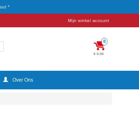
out *
Mijn winkel account
0
€ 0,00
Over Ons