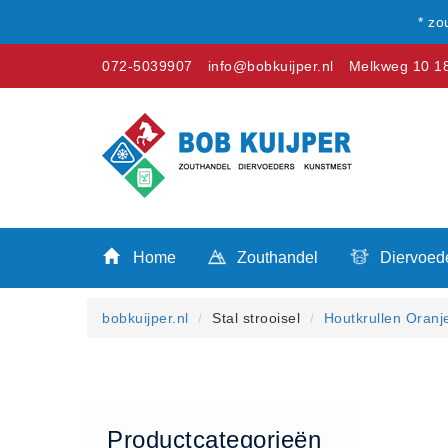
* zo
072-5039907
info@bobkuijper.nl
Melkweg 10 18
Winkel
Home
Zouthandel
Home
Zouthandel
Diervoed
Diervoeders
Kunstmest
bobkuijper.nl
Stal strooisel
Houtkrullen Oranj
Stal strooisel
Contact
Betaalmethoden
Klachten
Productcategorieën
Verzending