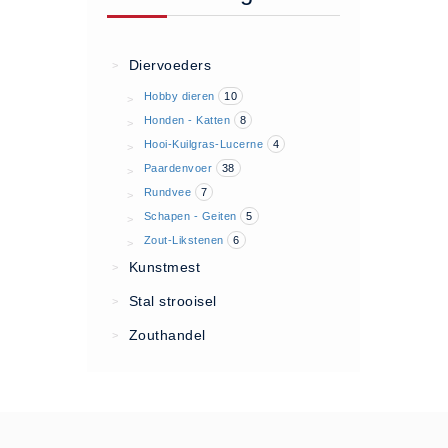
Algemene voorwaarden
Privacy Statement
Diervoeders
>
Over Ons
Hobby dieren
10
>
Diervoeders
Honden - Katten
8
>
(2)
Hooi-Kuilgras-Lucerne
4
>
Paardenvoer
38
>
Granen (9)
Rundvee
7
>
Graszaad (1)
Schapen - Geiten
5
>
Hartog Lucerne - Muesli (8)
Zout-Likstenen
6
>
Hobby dieren (10)
Kunstmest
>
Honden - Katten (8)
Stal strooisel
>
Hooi-Kuilgras-Lucerne (4)
Zouthandel
>
Kunstmest (12)
Paardenvoer (38)
Rundvee (7)
Schapen - Geiten (5)