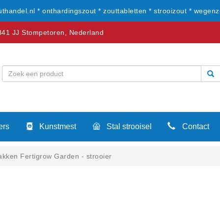
uthandel.nl * onthardingszout * zouttabletten * strooizout * wegenz
41 JJ Stompetoren, Nederland
ers
Kunstmest
Stal strooisel
Contact
akken Fertigrow Garden - strooier