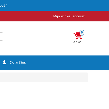
out *
Mijn winkel account
0
€ 0,00
Over Ons