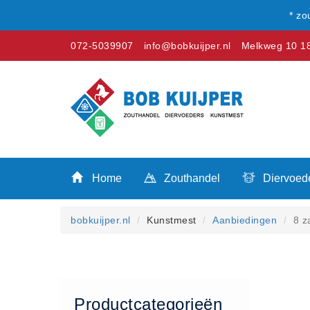
* zo
072-5039907
info@bobkuijper.nl
Melkweg 10 18
Winkel
Home
Zouthandel
Home
Zouthandel
Diervoed
Diervoeders
Kunstmest
bobkuijper.nl
Kunstmest
Aanbiedingen
8 z
Stal strooisel
Contact
Betaalmethoden
Klachten
Productcategorieën
Verzending