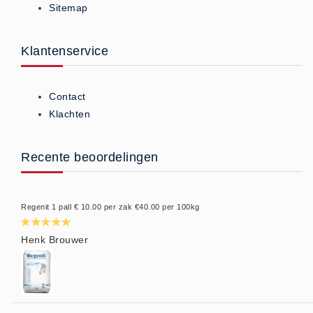
Sitemap
Privacy Statement
Over Ons
Klantenservice
Diervoeders
(2)
Granen (9)
Contact
Graszaad (1)
Klachten
Hartog Lucerne - Muesli (8)
Hobby dieren (10)
Recente beoordelingen
Honden - Katten (8)
Hooi-Kuilgras-Lucerne (4)
Regenit 1 pall € 10.00 per zak €40.00 per 100kg
Kunstmest (12)
Paardenvoer (38)
Henk Brouwer
Rundvee (7)
Schapen - Geiten (5)
Supplementen (16)