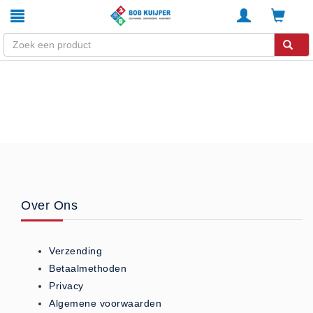
Winkel
Home
Zouthandel
Diervoeders
Kunstmest
Stal strooisel
Over Ons
Contact
Betaalmethoden
Verzending
Klachten
Betaalmethoden
Verzending
Privacy
Algemene voorwaarden
Algemene voorwaarden