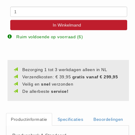
Vlasvariant (14)
Zout-Likstenen (6)
Kunstmest
In Winkelmand
Aanbiedingen (8)
Ruim voldoende op voorraad (6)
BigBags (1)
Fertigrow Garden (19)
Fertigrow Horse (13)
Kunstmeststrooiers (1)
Bezorging 1 tot 3 werkdagen alleen in NL
NPK Kunstmest (2)
Verzendkosten: € 39,95
gratis vanaf € 299,95
Veilig en
snel
verzonden
Silo (1)
De allerbeste
service!
Stal strooisel
Houtkrullen (6)
Houtkrullen Oranje (7)
Productinformatie
Specificaties
Beoordelingen
Rapsodie (4)
Rapsodie miscanthus (9)