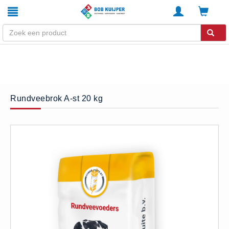
Winkel
Home
Zouthandel
Rundveebrok A-st 20 kg
Diervoeders
Kunstmest
Stal strooisel
Contact
Betaalmethoden
Klachten
Verzending
Algemene voorwaarden