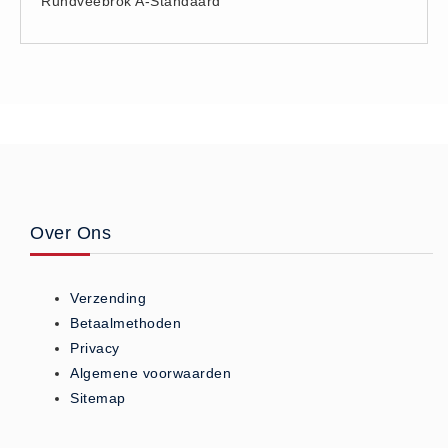
Rundveebrok A-Standaard
Vlas (10)
Zouthandel
AXAL® Pro Tabletten (6)
Bitterzout Epsom (6)
Consumptiezout Food Grade
(3)
Dooikorrel Ureum (11)
Nitriet Pekel Zout 0.55% (3)
Over Ons
Onthardingszout (1)
Strooizout (23)
Verzending
Strooizout BigBags (6)
Betaalmethoden
Zoutopslagkisten (10)
Privacy
Algemene voorwaarden
Zoutstrooiers (9)
Sitemap
Zouttabletten (15)