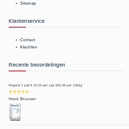
Sitemap
Privacy Statement
Over Ons
Klantenservice
Diervoeders
(2)
Granen (9)
Contact
Graszaad (1)
Klachten
Hartog Lucerne - Muesli (8)
Hobby dieren (10)
Recente beoordelingen
Honden - Katten (8)
Hooi-Kuilgras-Lucerne (4)
Regenit 1 pall € 10.00 per zak €40.00 per 100kg
Kunstmest (12)
Paardenvoer (38)
Henk Brouwer
Rundvee (7)
Schapen - Geiten (5)
Supplementen (16)