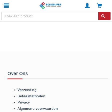
Winkel
Home
Zouthandel
Diervoeders
Kunstmest
Stal strooisel
Over Ons
Contact
Betaalmethoden
Verzending
Klachten
Betaalmethoden
Verzending
Privacy
Algemene voorwaarden
Algemene voorwaarden