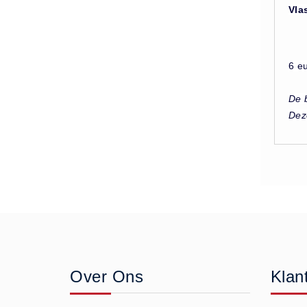
Rapsodie (4)
Vla
Rapsodie miscanthus (9)
Vlas (10)
Zouthandel
6 eu
AXAL® Pro Tabletten (6)
De b
Bitterzout Epsom (6)
Dez
Consumptiezout Food Grade
(3)
Dooikorrel Ureum (11)
Nitriet Pekel Zout 0.55% (3)
Onthardingszout (1)
Strooizout (23)
Strooizout BigBags (6)
Zoutopslagkisten (10)
Over Ons
Klan
Zoutstrooiers (9)