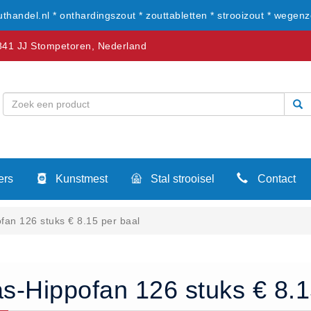
uthandel.nl * onthardingszout * zouttabletten * strooizout * wegenz
41 JJ Stompetoren, Nederland
ers
Kunstmest
Stal strooisel
Contact
fan 126 stuks € 8.15 per baal
as-Hippofan 126 stuks € 8.1