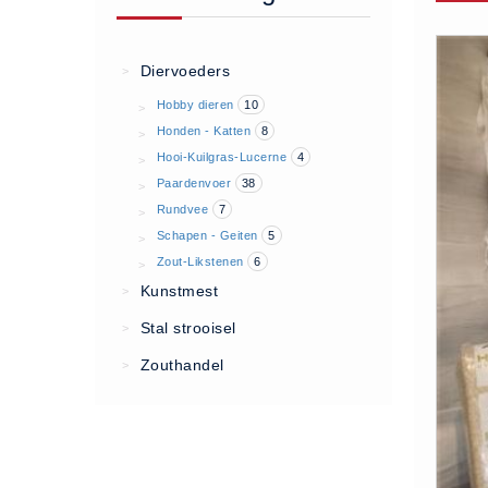
Algemene voorwaarden
Privacy Statement
Diervoeders
>
Over Ons
Hobby dieren
10
>
Diervoeders
Honden - Katten
8
>
(2)
Hooi-Kuilgras-Lucerne
4
>
Paardenvoer
38
>
Granen (9)
Rundvee
7
>
Graszaad (1)
Schapen - Geiten
5
>
Hartog Lucerne - Muesli (8)
Zout-Likstenen
6
>
Hobby dieren (10)
Kunstmest
>
Honden - Katten (8)
Stal strooisel
>
Hooi-Kuilgras-Lucerne (4)
Zouthandel
>
Kunstmest (12)
Paardenvoer (38)
Rundvee (7)
Schapen - Geiten (5)