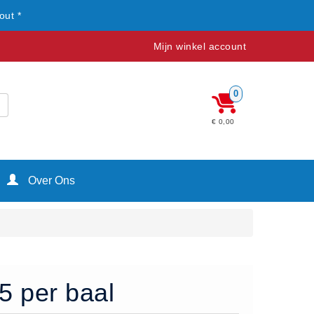
out *
Mijn winkel account
0
€ 0,00
Over Ons
5 per baal