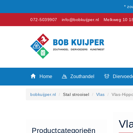
* zo
072-5039907
info@bobkuijper.nl
Melkweg 10 18
Winkel
Home
Zouthandel
Home
Zouthandel
Diervoed
Diervoeders
Kunstmest
bobkuijper.nl
Stal strooisel
Vlas
Vlas-Hippo
Stal strooisel
Contact
Betaalmethoden
Vl
Klachten
Productcategorieën
Verzending