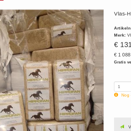
Vlas-H
Artikel
Merk:
V
€ 13
€ 1 08
Gratis v
Nog 
V