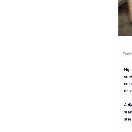
Supplementen (16)
Vlasvariant (14)
Zout-Likstenen (6)
Kunstmest
Aanbiedingen (8)
BigBags (1)
Prod
Fertigrow Garden (19)
Hip
Fertigrow Horse (13)
voc
Kunstmeststrooiers (1)
cel
NPK Kunstmest (2)
de 
Silo (1)
Alt
Stal strooisel
sta
Houtkrullen (6)
ste
Houtkrullen Oranje (7)