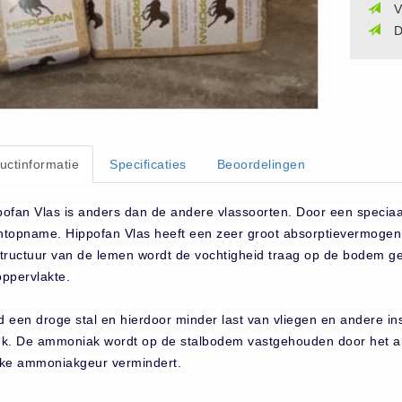
V
D
uctinformatie
Specificaties
Beoordelingen
pofan Vlas is anders dan de andere vlassoorten. Door een speciaal
htopname. Hippofan Vlas heeft een zeer groot absorptievermogen,
structuur van de lemen wordt de vochtigheid traag op de bodem gea
oppervlakte.
ijd een droge stal en hierdoor minder last van vliegen en andere 
nk. De ammoniak wordt op de stalbodem vastgehouden door het a
rke ammoniakgeur vermindert.