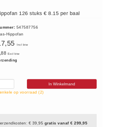
ippofan 126 stuks € 8.15 per baal
nummer:
547587756
las-Hippofan
17,55
Incl btw
8,88
Excl btw
erzending
In Winkelmand
enkele op voorraad (2)
erzendkosten: € 39,95
gratis vanaf € 299,95