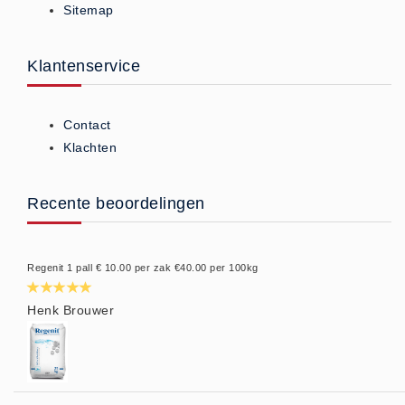
Sitemap
Privacy Statement
Over Ons
Klantenservice
Diervoeders
(2)
Granen (9)
Contact
Graszaad (1)
Klachten
Hartog Lucerne - Muesli (8)
Hobby dieren (10)
Recente beoordelingen
Honden - Katten (8)
Hooi-Kuilgras-Lucerne (4)
Regenit 1 pall € 10.00 per zak €40.00 per 100kg
Kunstmest (12)
Paardenvoer (38)
Henk Brouwer
Rundvee (7)
Schapen - Geiten (5)
Supplementen (16)