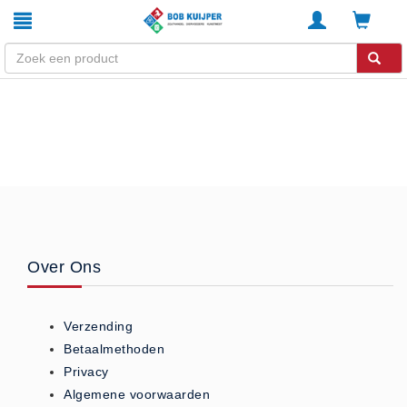
Winkel
Home
Zouthandel
Diervoeders
Kunstmest
Stal strooisel
Over Ons
Contact
Betaalmethoden
Verzending
Klachten
Betaalmethoden
Verzending
Privacy
Algemene voorwaarden
Algemene voorwaarden