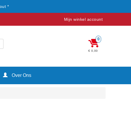
out *
Mijn winkel account
0
€ 0,00
Over Ons