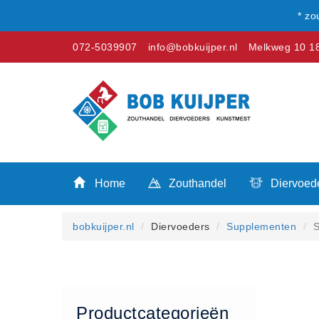
* zo
072-5039907
info@bobkuijper.nl
Melkweg 10 18
Winkel
Home
Zouthandel
Home
Zouthandel
Diervoed
Diervoeders
Kunstmest
bobkuijper.nl
Diervoeders
Supplementen
S
Stal strooisel
Contact
Betaalmethoden
Klachten
Productcategorieën
Verzending