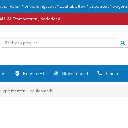
uthandel.nl * onthardingszout * zouttabletten * strooizout * wegenz
41 JJ Stompetoren, Nederland
ers
Kunstmest
Stal strooisel
Contact
upplementen - Veulenmelk