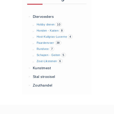
Algemene voorwaarden
Privacy Statement
Diervoeders
>
Over Ons
Hobby dieren
10
>
Diervoeders
Honden - Katten
8
>
(2)
Hooi-Kuilgras-Lucerne
4
>
Paardenvoer
38
>
Granen (9)
Rundvee
7
>
Graszaad (1)
Schapen - Geiten
5
>
Hartog Lucerne - Muesli (8)
Zout-Likstenen
6
>
Hobby dieren (10)
Kunstmest
>
Honden - Katten (8)
Stal strooisel
>
Hooi-Kuilgras-Lucerne (4)
Zouthandel
>
Kunstmest (12)
Paardenvoer (38)
Rundvee (7)
Schapen - Geiten (5)