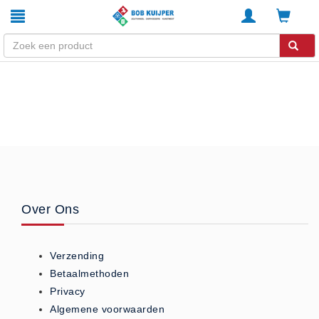
Winkel
Home
Zouthandel
Diervoeders
Kunstmest
Stal strooisel
Over Ons
Contact
Betaalmethoden
Verzending
Klachten
Betaalmethoden
Verzending
Privacy
Algemene voorwaarden
Algemene voorwaarden