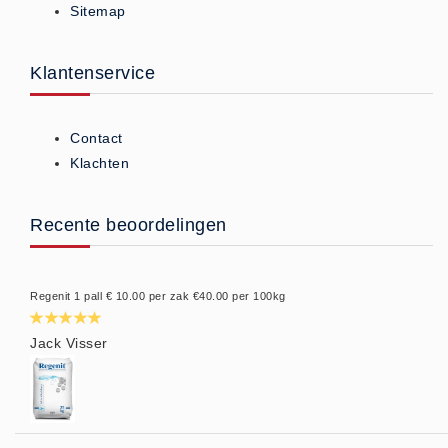
Sitemap
Privacy Statement
Over Ons
Klantenservice
Diervoeders
(2)
Granen (9)
Contact
Graszaad (1)
Klachten
Hartog Lucerne - Muesli (8)
Hobby dieren (10)
Recente beoordelingen
Honden - Katten (8)
Hooi-Kuilgras-Lucerne (4)
Regenit 1 pall € 10.00 per zak €40.00 per 100kg
Kunstmest (12)
Paardenvoer (38)
Jack Visser
Rundvee (7)
Schapen - Geiten (5)
Supplementen (16)