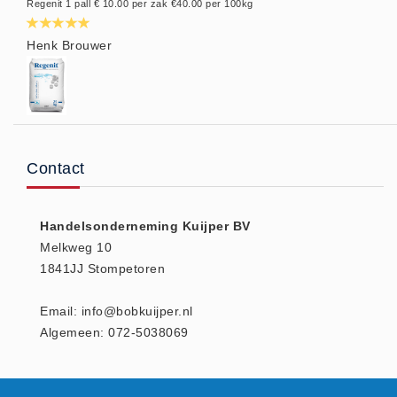
Regenit 1 pall € 10.00 per zak €40.00 per 100kg
Vlasvariant (14)
Zout-Likstenen (6)
Henk Brouwer
Kunstmest
Aanbiedingen (8)
BigBags (1)
Fertigrow Garden (19)
Contact
Fertigrow Horse (13)
Kunstmeststrooiers (1)
NPK Kunstmest (2)
Handelsonderneming Kuijper BV
Melkweg 10
Silo (1)
1841JJ Stompetoren
Stal strooisel
Houtkrullen (6)
Email: info@bobkuijper.nl
Houtkrullen Oranje (7)
Algemeen: 072-5038069
Rapsodie (4)
Rapsodie miscanthus (9)