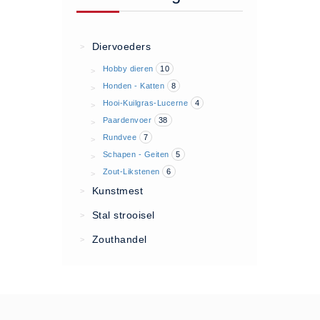
Algemene voorwaarden
Privacy Statement
Diervoeders
>
Over Ons
Hobby dieren
10
>
Diervoeders
Honden - Katten
8
>
(2)
Hooi-Kuilgras-Lucerne
4
>
Paardenvoer
38
>
Granen (9)
Rundvee
7
>
Graszaad (1)
Schapen - Geiten
5
>
Hartog Lucerne - Muesli (8)
Zout-Likstenen
6
>
Hobby dieren (10)
Kunstmest
>
Honden - Katten (8)
Stal strooisel
>
Hooi-Kuilgras-Lucerne (4)
Zouthandel
>
Kunstmest (12)
Paardenvoer (38)
Rundvee (7)
Schapen - Geiten (5)