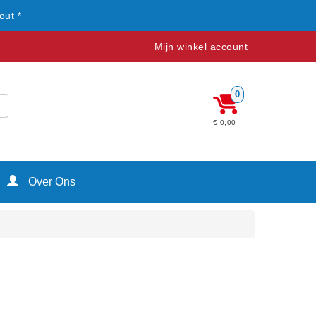
out *
Mijn winkel account
0
€ 0,00
Over Ons