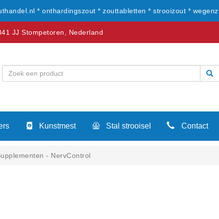
uthandel.nl * onthardingszout * zouttabletten * strooizout * wegenz
41 JJ Stompetoren, Nederland
ers
Kunstmest
Stal strooisel
Contact
upplementen - NervControl