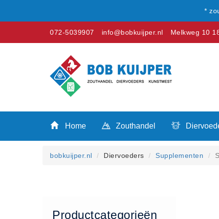
* zo
072-5039907
info@bobkuijper.nl
Melkweg 10 18
Winkel
Home
Zouthandel
Home
Zouthandel
Diervoed
Diervoeders
Kunstmest
bobkuijper.nl
Diervoeders
Supplementen
S
Stal strooisel
Contact
Betaalmethoden
Klachten
Productcategorieën
Verzending