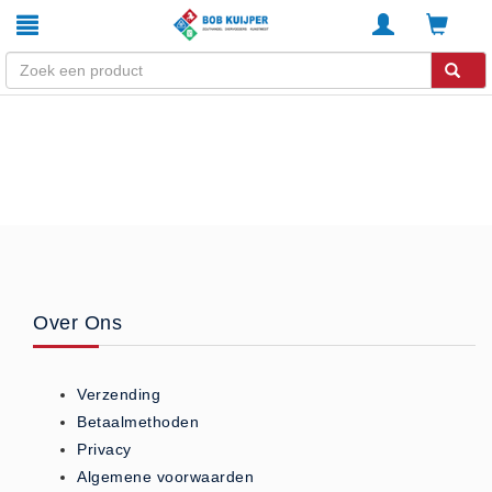
Winkel
Home
Zouthandel
Diervoeders
Kunstmest
Stal strooisel
Over Ons
Contact
Betaalmethoden
Verzending
Klachten
Betaalmethoden
Verzending
Privacy
Algemene voorwaarden
Algemene voorwaarden