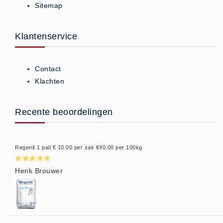
Sitemap
Privacy Statement
Over Ons
Klantenservice
Diervoeders
(2)
Granen (9)
Contact
Graszaad (1)
Klachten
Hartog Lucerne - Muesli (8)
Hobby dieren (10)
Recente beoordelingen
Honden - Katten (8)
Hooi-Kuilgras-Lucerne (4)
Regenit 1 pall € 10.00 per zak €40.00 per 100kg
Kunstmest (12)
Paardenvoer (38)
Henk Brouwer
Rundvee (7)
Schapen - Geiten (5)
Supplementen (16)