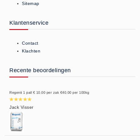
Sitemap
Privacy Statement
Over Ons
Klantenservice
Diervoeders
(2)
Granen (9)
Contact
Graszaad (1)
Klachten
Hartog Lucerne - Muesli (8)
Hobby dieren (10)
Recente beoordelingen
Honden - Katten (8)
Hooi-Kuilgras-Lucerne (4)
Regenit 1 pall € 10.00 per zak €40.00 per 100kg
Kunstmest (12)
Paardenvoer (38)
Jack Visser
Rundvee (7)
Schapen - Geiten (5)
Supplementen (16)