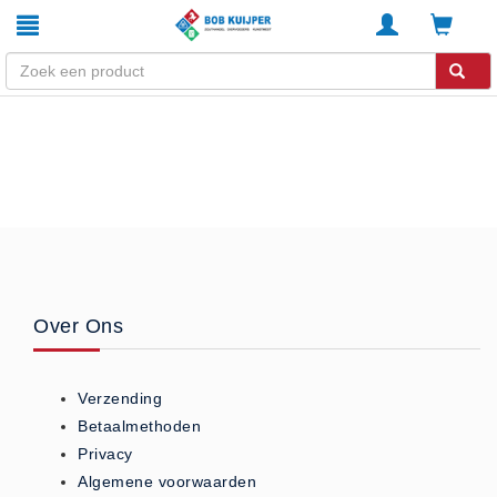
Winkel
Home
Zouthandel
Diervoeders
Kunstmest
Stal strooisel
Over Ons
Contact
Betaalmethoden
Verzending
Klachten
Betaalmethoden
Verzending
Privacy
Algemene voorwaarden
Algemene voorwaarden