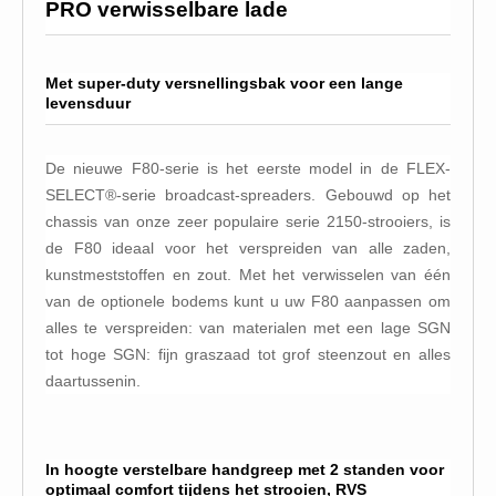
PRO verwisselbare lade
Vlas (10)
Zouthandel
Met super-duty versnellingsbak voor een lange
AXAL® Pro Tabletten (6)
levensduur
Bitterzout Epsom (6)
Consumptiezout Food Grade
De nieuwe F80-serie is het eerste model in de FLEX-
(3)
SELECT®-serie broadcast-spreaders. Gebouwd op het
Dooikorrel Ureum (11)
chassis van onze zeer populaire serie 2150-strooiers, is
de F80 ideaal voor het verspreiden van alle zaden,
Nitriet Pekel Zout 0.55% (3)
kunstmeststoffen en zout. Met het verwisselen van één
Onthardingszout (1)
van de optionele bodems kunt u uw F80 aanpassen om
Strooizout (23)
alles te verspreiden: van materialen met een lage SGN
Strooizout BigBags (6)
tot hoge SGN: fijn graszaad tot grof steenzout en alles
daartussenin.
Zoutopslagkisten (10)
Zoutstrooiers (9)
Zouttabletten (15)
In hoogte verstelbare handgreep met 2 standen voor
optimaal comfort tijdens het strooien, RVS