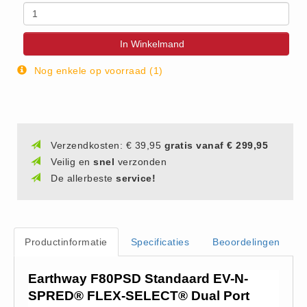
Vlasvariant (14)
Zout-Likstenen (6)
In Winkelmand
Kunstmest
Nog enkele op voorraad (1)
Aanbiedingen (8)
BigBags (1)
Fertigrow Garden (19)
Fertigrow Horse (13)
Verzendkosten: € 39,95
gratis vanaf € 299,95
Kunstmeststrooiers (1)
Veilig en
snel
verzonden
NPK Kunstmest (2)
De allerbeste
service!
Silo (1)
Stal strooisel
Houtkrullen (6)
Productinformatie
Specificaties
Beoordelingen
Houtkrullen Oranje (7)
Rapsodie (4)
Earthway F80PSD Standaard EV-N-
SPRED® FLEX-SELECT® Dual Port
Rapsodie miscanthus (9)