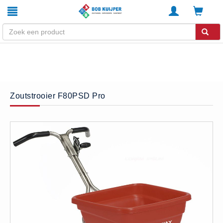
Winkel
Home
Zouthandel
Zoutstrooier F80PSD Pro
Diervoeders
Kunstmest
Stal strooisel
Contact
Betaalmethoden
Klachten
Verzending
Algemene voorwaarden